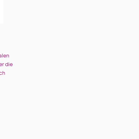
alen
r die
ich