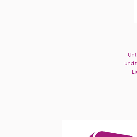
Unt
und 
Li